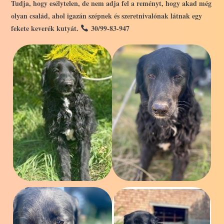
Tudja, hogy esélytelen, de nem adja fel a reményt, hogy akad még
olyan család, ahol igazán szépnek és szeretnivalónak látnak egy
fekete keverék kutyát.
30/99-83-947