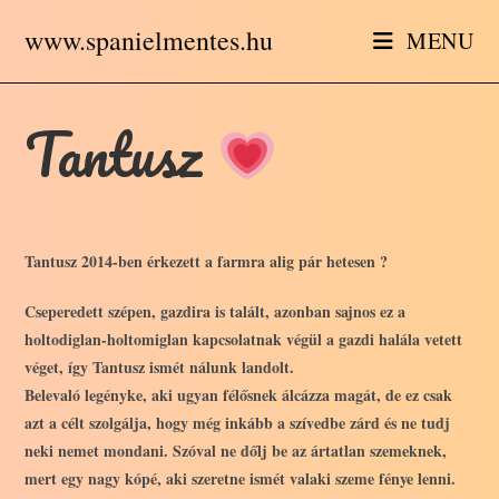
Skip
www.spanielmentes.hu
MENU
to
content
Tantusz
Tantusz 2014-ben érkezett a farmra alig pár hetesen ?
Cseperedett szépen, gazdira is talált, azonban sajnos ez a
holtodiglan-holtomiglan kapcsolatnak végül a gazdi halála vetett
véget, így Tantusz ismét nálunk landolt.
Belevaló legényke, aki ugyan félősnek álcázza magát, de ez csak
azt a célt szolgálja, hogy még inkább a szívedbe zárd és ne tudj
neki nemet mondani. Szóval ne dőlj be az ártatlan szemeknek,
mert egy nagy kópé, aki szeretne ismét valaki szeme fénye lenni.