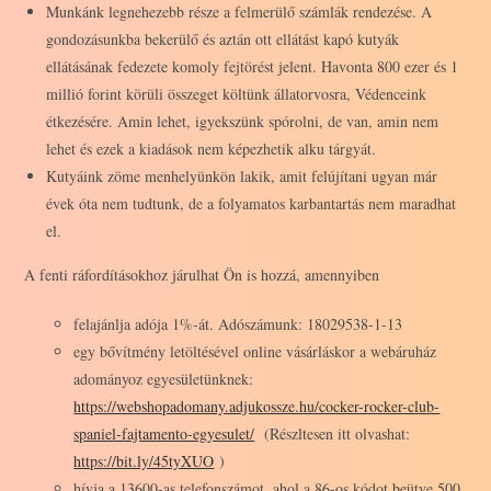
Munkánk legnehezebb része a felmerülő számlák rendezése. A
gondozásunkba bekerülő és aztán ott ellátást kapó kutyák
ellátásának fedezete komoly fejtörést jelent. Havonta 800 ezer és 1
millió forint körüli összeget költünk állatorvosra, Védenceink
étkezésére. Amin lehet, igyekszünk spórolni, de van, amin nem
lehet és ezek a kiadások nem képezhetik alku tárgyát.
Kutyáink zöme menhelyünkön lakik, amit felújítani ugyan már
évek óta nem tudtunk, de a folyamatos karbantartás nem maradhat
el.
A fenti ráfordításokhoz járulhat Ön is hozzá, amennyiben
felajánlja adója 1%-át. Adószámunk: 18029538-1-13
egy bővítmény letöltésével online vásárláskor a webáruház
adományoz egyesületünknek:
https://webshopadomany.adjukossze.hu/cocker-rocker-club-
spaniel-fajtamento-egyesulet/
(Részltesen itt olvashat:
https://bit.ly/45tyXUO
)
hívja a 13600-as telefonszámot, ahol a 86-os kódot beütve 500