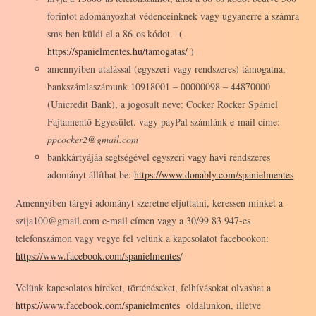
forintot adományozhat védenceinknek vagy ugyanerre a számra
sms-ben küldi el a 86-os kódot. (
https://spanielmentes.hu/tamogatas/
)
amennyiben utalással (egyszeri vagy rendszeres) támogatna,
bankszámlaszámunk 10918001 – 00000098 – 44870000
(Unicredit Bank), a jogosult neve: Cocker Rocker Spániel
Fajtamentő Egyesület. vagy payPal számlánk e-mail címe:
ppcocker2@gmail.com
bankkártyájáa segtségével egyszeri vagy havi rendszeres
adományt állíthat be:
https://www.donably.com/spanielmentes
Amennyiben tárgyi adományt szeretne eljuttatni, keressen minket a
szija100@gmail.com e-mail címen vagy a 30/99 83 947-es
telefonszámon vagy vegye fel velünk a kapcsolatot facebookon:
https://www.facebook.com/spanielmentes
/
Velünk kapcsolatos híreket, történéseket, felhívásokat olvashat a
https://www.facebook.com/spanielmentes
oldalunkon, illetve