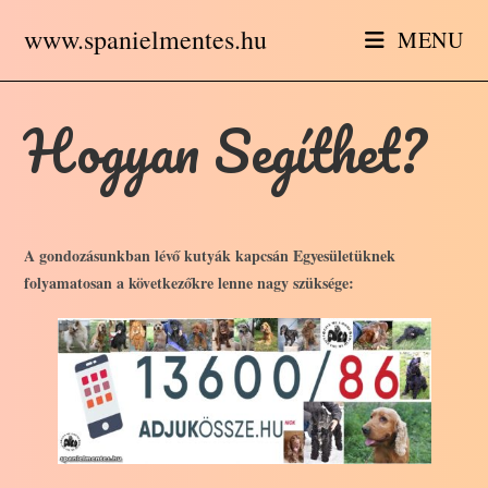
Skip
www.spanielmentes.hu
MENU
to
content
Hogyan Segíthet?
A gondozásunkban lévő kutyák kapcsán Egyesületüknek
folyamatosan a következőkre lenne nagy szüksége: