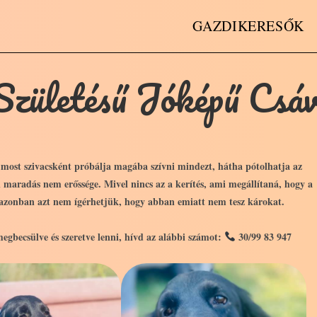
GAZDIKERESŐK
zületésű Jóképű Csá
rt most szivacsként próbálja magába szívni mindezt, hátha pótolhatja az
aradás nem erőssége. Mivel nincs az a kerítés, ami megállítaná, hogy a
 azonban azt nem ígérhetjük, hogy abban emiatt nem tesz károkat.
gbecsülve és szeretve lenni, hívd az alábbi számot:
30/99 83 947