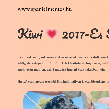
Skip
www.spanielmentes.hu
to
content
Kiwi
2017-Es S
Kiwi csak nőtt, sok szeretetet és nevelést nem kaphatott, ezé
eddig elvesztegetett időt. Ennek is köszönhető, hogy az egyedül m
gazdi után menjen, ezért magára hagyni csak lakásban lehet,
Ha szívesen megmutatnád Kiwinek, milyen is családtagként, me