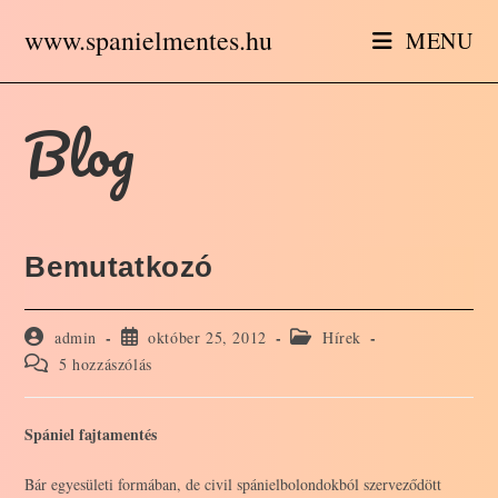
Skip
www.spanielmentes.hu
MENU
to
content
Blog
Bemutatkozó
Post
Post
Post
admin
október 25, 2012
Hírek
author:
published:
category:
Post
5 hozzászólás
comments:
Spániel fajtamentés
Bár egyesületi formában, de civil spánielbolondokból szerveződött