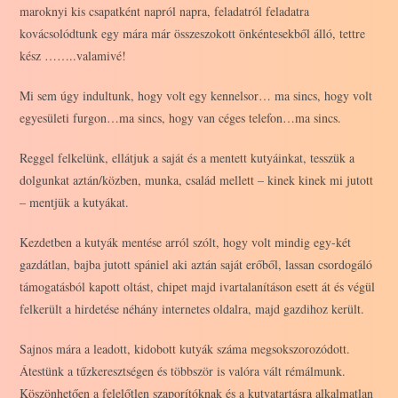
maroknyi kis csapatként napról napra, feladatról feladatra
kovácsolódtunk egy mára már összeszokott önkéntesekből álló, tettre
kész ……..valamivé!
Mi sem úgy indultunk, hogy volt egy kennelsor… ma sincs, hogy volt
egyesületi furgon…ma sincs, hogy van céges telefon…ma sincs.
Reggel felkelünk, ellátjuk a saját és a mentett kutyáinkat, tesszük a
dolgunkat aztán/közben, munka, család mellett – kinek kinek mi jutott
– mentjük a kutyákat.
Kezdetben a kutyák mentése arról szólt, hogy volt mindig egy-két
gazdátlan, bajba jutott spániel aki aztán saját erőből, lassan csordogáló
támogatásból kapott oltást, chipet majd ivartalanításon esett át és végül
felkerült a hirdetése néhány internetes oldalra, majd gazdihoz került.
Sajnos mára a leadott, kidobott kutyák száma megsokszorozódott.
Átestünk a tűzkeresztségen és többször is valóra vált rémálmunk.
Köszönhetően a felelőtlen szaporítóknak és a kutyatartásra alkalmatlan