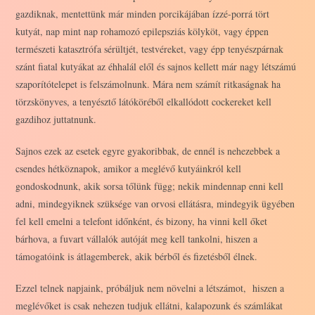
gazdiknak, mentettünk már minden porcikájában ízzé-porrá tört
kutyát, nap mint nap rohamozó epilepsziás kölyköt, vagy éppen
természeti katasztrófa sérültjét, testvéreket, vagy épp tenyészpárnak
szánt fiatal kutyákat az éhhalál elől és sajnos kellett már nagy létszámú
szaporítótelepet is felszámolnunk. Mára nem számít ritkaságnak ha
törzskönyves, a tenyésztő látóköréből elkallódott cockereket kell
gazdihoz juttatnunk.
Sajnos ezek az esetek egyre gyakoribbak, de ennél is nehezebbek a
csendes hétköznapok, amikor a meglévő kutyáinkról kell
gondoskodnunk, akik sorsa tőlünk függ; nekik mindennap enni kell
adni, mindegyiknek szüksége van orvosi ellátásra, mindegyik ügyében
fel kell emelni a telefont időnként, és bizony, ha vinni kell őket
bárhova, a fuvart vállalók autóját meg kell tankolni, hiszen a
támogatóink is átlagemberek, akik bérből és fizetésből élnek.
Ezzel telnek napjaink, próbáljuk nem növelni a létszámot, hiszen a
meglévőket is csak nehezen tudjuk ellátni, kalapozunk és számlákat