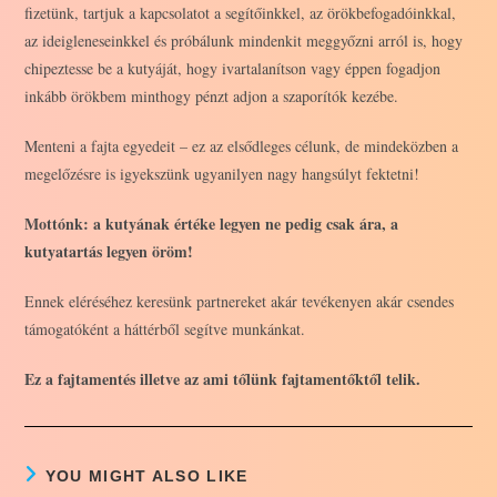
fizetünk, tartjuk a kapcsolatot a segítőinkkel, az örökbefogadóinkkal,
az ideigleneseinkkel és próbálunk mindenkit meggyőzni arról is, hogy
chipeztesse be a kutyáját, hogy ivartalanítson vagy éppen fogadjon
inkább örökbem minthogy pénzt adjon a szaporítók kezébe.
Menteni a fajta egyedeit – ez az elsődleges célunk, de mindeközben a
megelőzésre is igyekszünk ugyanilyen nagy hangsúlyt fektetni!
Mottónk: a kutyának értéke legyen ne pedig csak ára, a
kutyatartás legyen öröm!
Ennek eléréséhez keresünk partnereket akár tevékenyen akár csendes
támogatóként a háttérből segítve munkánkat.
Ez a fajtamentés illetve az ami tőlünk fajtamentőktől telik.
YOU MIGHT ALSO LIKE